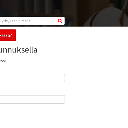
kassa?
unnuksella
osi.