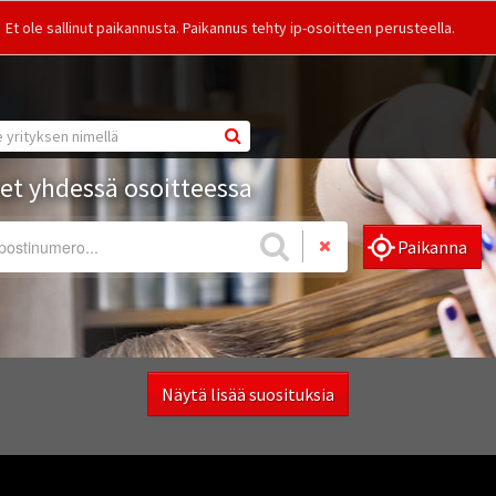
Et ole sallinut paikannusta. Paikannus tehty ip-osoitteen perusteella.
set yhdessä osoitteessa
Paikanna
Näytä lisää suosituksia