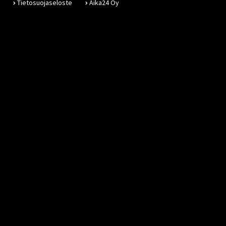
Tietosuojaseloste
Aika24 Oy