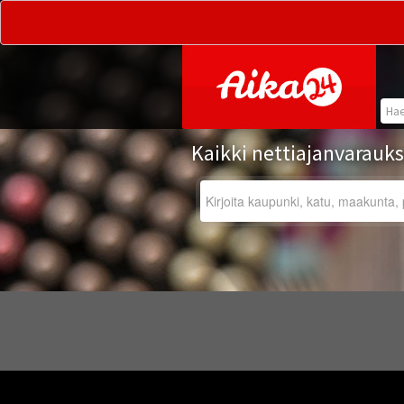
Hyppää pääsisältöön
Tilanneviesti
Kaikki nettiajanvarauk