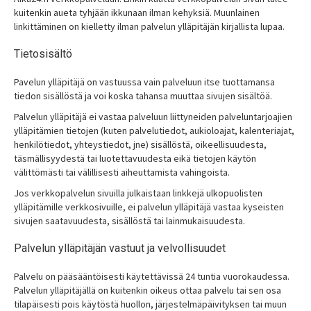
kuitenkin aueta tyhjään ikkunaan ilman kehyksiä. Muunlainen
linkittäminen on kielletty ilman palvelun ylläpitäjän kirjallista lupaa.
Tietosisältö
Pavelun ylläpitäjä on vastuussa vain palveluun itse tuottamansa
tiedon sisällöstä ja voi koska tahansa muuttaa sivujen sisältöä.
Palvelun ylläpitäjä ei vastaa palveluun liittyneiden palveluntarjoajien
ylläpitämien tietojen (kuten palvelutiedot, aukioloajat, kalenteriajat,
henkilötiedot, yhteystiedot, jne) sisällöstä, oikeellisuudesta,
täsmällisyydestä tai luotettavuudesta eikä tietojen käytön
välittömästi tai välillisesti aiheuttamista vahingoista.
Jos verkkopalvelun sivuilla julkaistaan linkkejä ulkopuolisten
ylläpitämille verkkosivuille, ei palvelun ylläpitäjä vastaa kyseisten
sivujen saatavuudesta, sisällöstä tai lainmukaisuudesta.
Palvelun ylläpitäjän vastuut ja velvollisuudet
Palvelu on pääsääntöisesti käytettävissä 24 tuntia vuorokaudessa.
Palvelun ylläpitäjällä on kuitenkin oikeus ottaa palvelu tai sen osa
tilapäisesti pois käytöstä huollon, järjestelmäpäivityksen tai muun