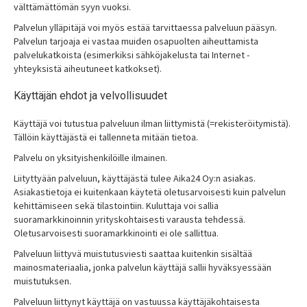
välttämättömän syyn vuoksi.
Palvelun ylläpitäjä voi myös estää tarvittaessa palveluun pääsyn.
Palvelun tarjoaja ei vastaa muiden osapuolten aiheuttamista
palvelukatkoista (esimerkiksi sähköjakelusta tai Internet -
yhteyksistä aiheutuneet katkokset).
Käyttäjän ehdot ja velvollisuudet
Käyttäjä voi tutustua palveluun ilman liittymistä (=rekisteröitymistä).
Tällöin käyttäjästä ei tallenneta mitään tietoa.
Palvelu on yksityishenkilöille ilmainen.
Liityttyään palveluun, käyttäjästä tulee Aika24 Oy:n asiakas.
Asiakastietoja ei kuitenkaan käytetä oletusarvoisesti kuin palvelun
kehittämiseen sekä tilastointiin. Kuluttaja voi sallia
suoramarkkinoinnin yrityskohtaisesti varausta tehdessä.
Oletusarvoisesti suoramarkkinointi ei ole sallittua.
Palveluun liittyvä muistutusviesti saattaa kuitenkin sisältää
mainosmateriaalia, jonka palvelun käyttäjä sallii hyväksyessään
muistutuksen.
Palveluun liittynyt käyttäjä on vastuussa käyttäjäkohtaisesta