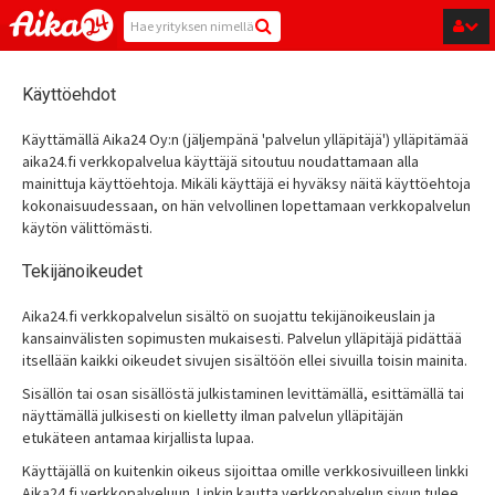
Hyppää pääsisältöön
Käyttöehdot
Käyttämällä Aika24 Oy:n (jäljempänä 'palvelun ylläpitäjä') ylläpitämää
aika24.fi verkkopalvelua käyttäjä sitoutuu noudattamaan alla
mainittuja käyttöehtoja. Mikäli käyttäjä ei hyväksy näitä käyttöehtoja
kokonaisuudessaan, on hän velvollinen lopettamaan verkkopalvelun
käytön välittömästi.
Tekijänoikeudet
Aika24.fi verkkopalvelun sisältö on suojattu tekijänoikeuslain ja
kansainvälisten sopimusten mukaisesti. Palvelun ylläpitäjä pidättää
itsellään kaikki oikeudet sivujen sisältöön ellei sivuilla toisin mainita.
Sisällön tai osan sisällöstä julkistaminen levittämällä, esittämällä tai
näyttämällä julkisesti on kielletty ilman palvelun ylläpitäjän
etukäteen antamaa kirjallista lupaa.
Käyttäjällä on kuitenkin oikeus sijoittaa omille verkkosivuilleen linkki
Aika24.fi verkkopalveluun. Linkin kautta verkkopalvelun sivun tulee