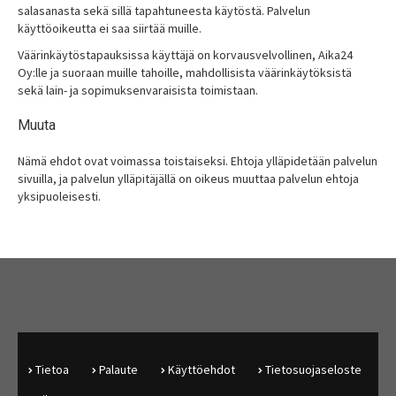
salasanasta sekä sillä tapahtuneesta käytöstä. Palvelun
käyttöoikeutta ei saa siirtää muille.
Väärinkäytöstapauksissa käyttäjä on korvausvelvollinen, Aika24
Oy:lle ja suoraan muille tahoille, mahdollisista väärinkäytöksistä
sekä lain- ja sopimuksenvaraisista toimistaan.
Muuta
Nämä ehdot ovat voimassa toistaiseksi. Ehtoja ylläpidetään palvelun
sivuilla, ja palvelun ylläpitäjällä on oikeus muuttaa palvelun ehtoja
yksipuoleisesti.
Tietoa
Palaute
Käyttöehdot
Tietosuojaseloste