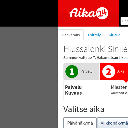
Hyppää pääsisältöön
Ajanvaraus
Esittely
Kirjaudu
Hiussalonki Sinil
Sammon valtatie 7, Hakametsän liike
1
2
Palvelu
Aika
Palvelu
Miesten 
Kuvaus
Miesten hi
Valitse aika
Päivänäkymä
Viikkonäkymä