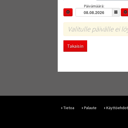
Päivämäärä:
Valitulle päivälle ei l
Takaisin
Tietoa
Palaute
Käyttöehdot