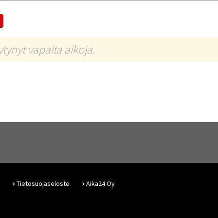
öytynyt vapaita aikoja.
Tietosuojaseloste
Aika24 Oy