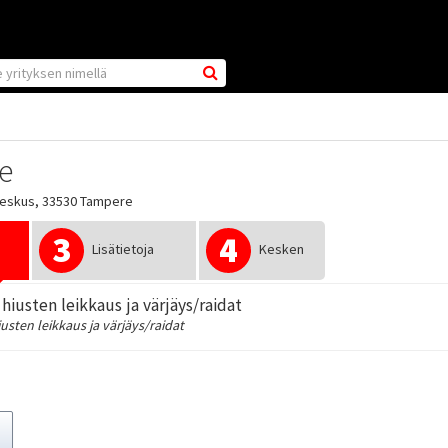
ee
keskus, 33530 Tampere
3
4
Lisätietoja
Kesken
hiusten leikkaus ja värjäys/raidat
usten leikkaus ja värjäys/raidat