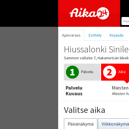
Hyppää pääsisältöön
Ajanvaraus
Esittely
Kirjaudu
Hiussalonki Sinil
Sammon valtatie 7, Hakametsän liike
1
2
Palvelu
Aika
Palvelu
Miesten 
Kuvaus
Miesten hi
Valitse aika
Päivänäkymä
Viikkonäkymä