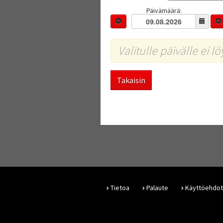
Päivämäärä:
Valitulle päivälle ei l
Takaisin
Tietoa
Palaute
Käyttöehdot