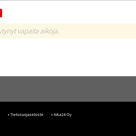
öytynyt vapaita aikoja.
Tietosuojaseloste
Aika24 Oy