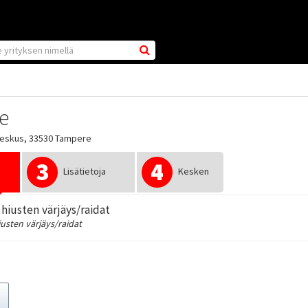
ee
keskus, 33530 Tampere
3
4
Lisätietoja
Kesken
hiusten värjäys/raidat
usten värjäys/raidat