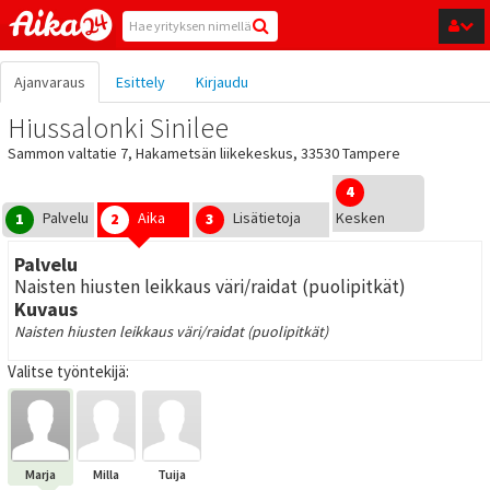
Hyppää pääsisältöön
Ajanvaraus
Esittely
Kirjaudu
Hiussalonki Sinilee
Sammon valtatie 7, Hakametsän liikekeskus, 33530 Tampere
4
Palvelu
Aika
Lisätietoja
Kesken
1
2
3
Palvelu
Naisten hiusten leikkaus väri/raidat (puolipitkät)
Kuvaus
Naisten hiusten leikkaus väri/raidat (puolipitkät)
Valitse työntekijä:
Marja
Milla
Tuija