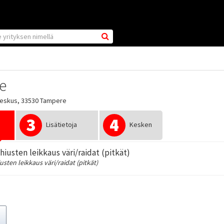
ee
keskus, 33530 Tampere
3
4
Lisätietoja
Kesken
hiusten leikkaus väri/raidat (pitkät)
usten leikkaus väri/raidat (pitkät)