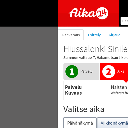
Hyppää pääsisältöön
Ajanvaraus
Esittely
Kirjaudu
Hiussalonki Sinil
Sammon valtatie 7, Hakametsän liike
1
2
Palvelu
Aika
Palvelu
Naisten 
Kuvaus
Naisten hi
Valitse aika
Päivänäkymä
Viikkonäkymä