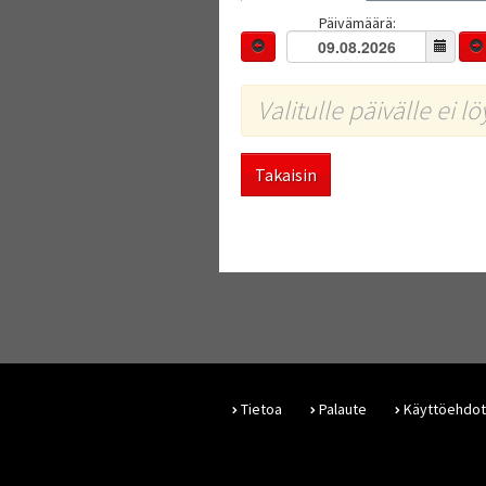
Päivämäärä:
Valitulle päivälle ei l
Takaisin
Tietoa
Palaute
Käyttöehdot