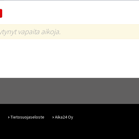
öytynyt vapaita aikoja.
Tietosuojaseloste
Aika24 Oy