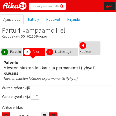
Hyppää pääsisältöön
Ajanvaraus
Esittely
Kotisivut
Kirjaudu
Parturi-kampaamo Heli
Kauppakatu 50, 70110 Kuopio
4
Palvelu
Aika
Lisätietoja
Kesken
1
2
3
Palvelu
Miesten hiusten leikkaus ja permanentti (lyhyet)
Kuvaus
Miesten hiusten leikkaus ja permanentti (lyhyet)
Valitse työntekijä:
Valitse työntekijä
Valitse viikko: