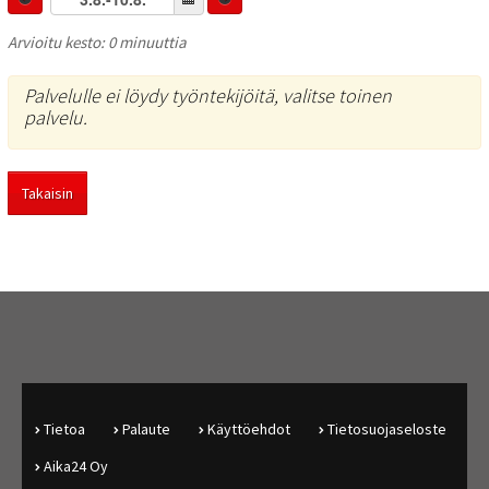
Arvioitu kesto: 0 minuuttia
Palvelulle ei löydy työntekijöitä, valitse toinen
palvelu.
Takaisin
Tietoa
Palaute
Käyttöehdot
Tietosuojaseloste
Aika24 Oy