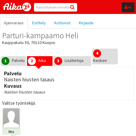
Hyppää pääsisältöön
Ajanvaraus
Esittely
Kotisivut
Kirjaudu
Parturi-kampaamo Heli
Kauppakatu 50, 70110 Kuopio
4
Palvelu
Aika
Lisätietoja
Kesken
1
2
3
Palvelu
Naisten hiusten tasaus
Kuvaus
Naisten hiusten tasaus
Valitse työntekijä:
Mia