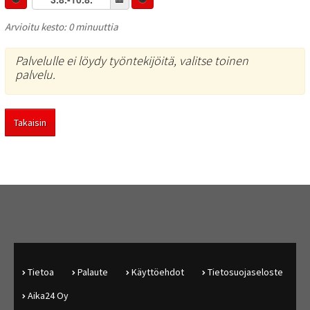
Arvioitu kesto: 0 minuuttia
Palvelulle ei löydy työntekijöitä, valitse toinen
palvelu.
Takaisin
Tietoa
Palaute
Käyttöehdot
Tietosuojaseloste
Aika24 Oy