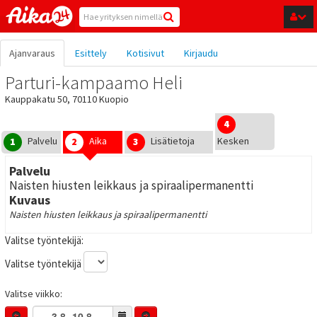
Hyppää pääsisältöön
Ajanvaraus
Esittely
Kotisivut
Kirjaudu
Parturi-kampaamo Heli
Kauppakatu 50, 70110 Kuopio
4
Palvelu
Aika
Lisätietoja
Kesken
1
2
3
Palvelu
Naisten hiusten leikkaus ja spiraalipermanentti
Kuvaus
Naisten hiusten leikkaus ja spiraalipermanentti
Valitse työntekijä:
Valitse työntekijä
Valitse viikko: