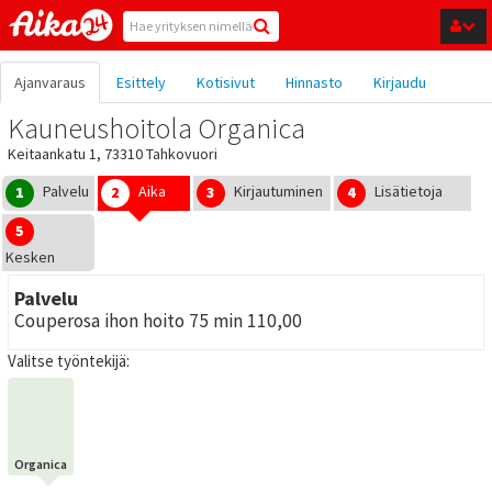
Hyppää pääsisältöön
Ajanvaraus
Esittely
Kotisivut
Hinnasto
Kirjaudu
Kauneushoitola Organica
Keitaankatu 1, 73310 Tahkovuori
Palvelu
Aika
Kirjautuminen
Lisätietoja
1
2
3
4
5
Kesken
Palvelu
Couperosa ihon hoito 75 min 110,00
Valitse työntekijä:
Organica