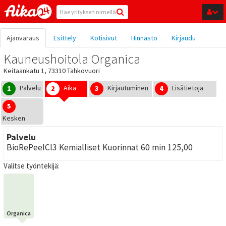
Hyppää pääsisältöön
Ajanvaraus
Esittely
Kotisivut
Hinnasto
Kirjaudu
Kauneushoitola Organica
Keitaankatu 1, 73310 Tahkovuori
Palvelu
Aika
Kirjautuminen
Lisätietoja
1
2
3
4
5
Kesken
Palvelu
BioRePeelCl3 Kemialliset Kuorinnat 60 min 125,00
Valitse työntekijä:
Organica