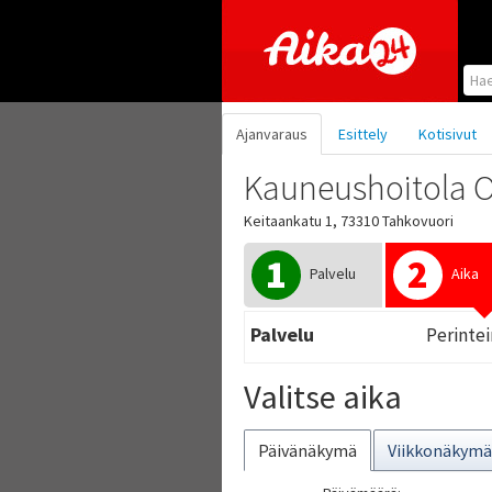
Hyppää pääsisältöön
Ajanvaraus
Esittely
Kotisivut
Kauneushoitola 
Keitaankatu 1, 73310 Tahkovuori
1
2
Palvelu
Aika
Palvelu
Perinte
Valitse aika
Päivänäkymä
Viikkonäkymä