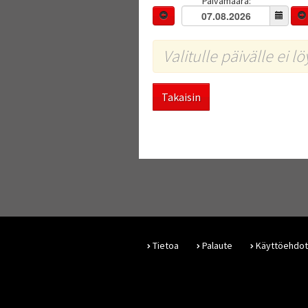
Päivämäärä:
Valitulle päivälle ei l
Takaisin
Tietoa
Palaute
Käyttöehdot