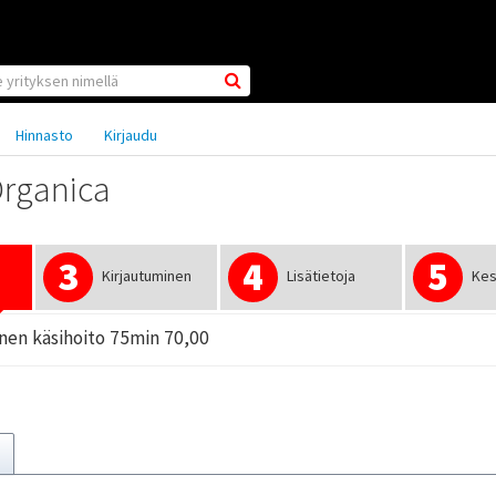
Hinnasto
Kirjaudu
Organica
3
4
5
Kirjautuminen
Lisätietoja
Ke
inen käsihoito 75min 70,00