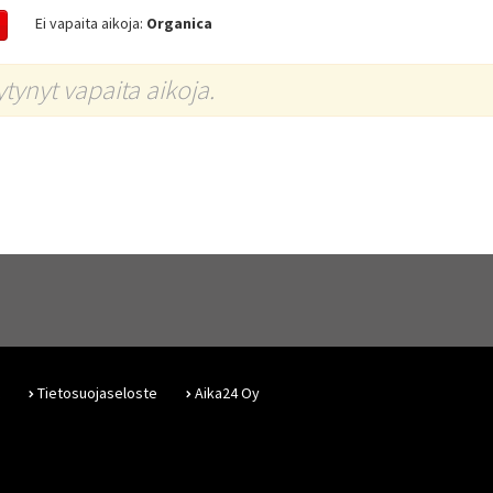
Ei vapaita aikoja:
Organica
öytynyt vapaita aikoja.
Tietosuojaseloste
Aika24 Oy