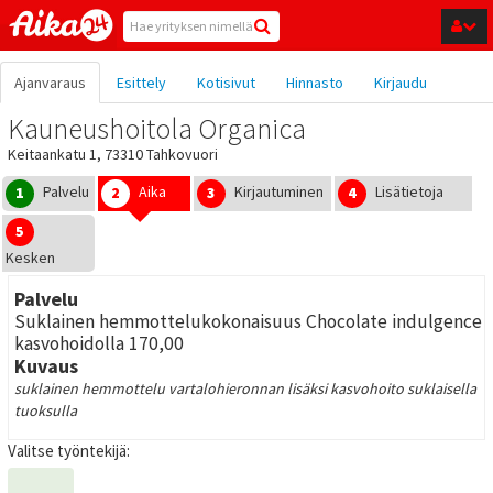
Hyppää pääsisältöön
Ajanvaraus
Esittely
Kotisivut
Hinnasto
Kirjaudu
Kauneushoitola Organica
Keitaankatu 1, 73310 Tahkovuori
Palvelu
Aika
Kirjautuminen
Lisätietoja
1
2
3
4
5
Kesken
Palvelu
Suklainen hemmottelukokonaisuus Chocolate indulgence
kasvohoidolla 170,00
Kuvaus
suklainen hemmottelu vartalohieronnan lisäksi kasvohoito suklaisella
tuoksulla
Valitse työntekijä: