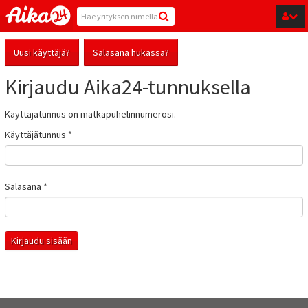
Hyppää pääsisältöön
Uusi käyttäjä?
Salasana hukassa?
Kirjaudu Aika24-tunnuksella
Käyttäjätunnus on matkapuhelinnumerosi.
Käyttäjätunnus
*
Salasana
*
Kirjaudu sisään