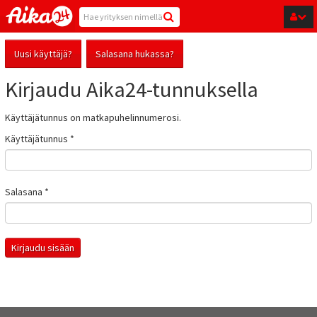
Hyppää pääsisältöön
Uusi käyttäjä?
Salasana hukassa?
Kirjaudu Aika24-tunnuksella
Käyttäjätunnus on matkapuhelinnumerosi.
Käyttäjätunnus
*
Salasana
*
Kirjaudu sisään