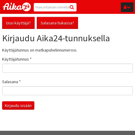
Hyppää pääsisältöön
Uusi käyttäjä?
Salasana hukassa?
Kirjaudu Aika24-tunnuksella
Käyttäjätunnus on matkapuhelinnumerosi.
Käyttäjätunnus
*
Salasana
*
Kirjaudu sisään