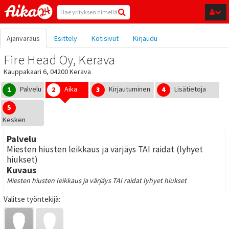
Hyppää pääsisältöön
Ajanvaraus
Esittely
Kotisivut
Kirjaudu
Fire Head Oy, Kerava
Kauppakaari 6, 04200 Kerava
Palvelu
Aika
Kirjautuminen
Lisätietoja
1
2
3
4
5
Kesken
Palvelu
Miesten hiusten leikkaus ja värjäys TAI raidat (lyhyet
hiukset)
Kuvaus
Miesten hiusten leikkaus ja värjäys TAI raidat lyhyet hiukset
Valitse työntekijä: