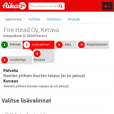
Hyppää pääsisältöön
Ajanvaraus
Esittely
Kotisivut
Kirjaudu
Fire Head Oy, Kerava
Kauppakaari 6, 04200 Kerava
Palvelu
Lisävalinnat
Aika
Kirjautuminen
1
2
3
4
6
Lisätietoja
Kesken
5
Palvelu
Naisten pitkien hiusten tasaus (ei sis pesua)
Kuvaus
Naisten pitkien hiusten tasaus (ei sis pesua)
Valitse lisävalinnat