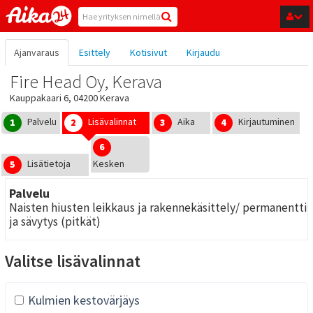
Hyppää pääsisältöön
Ajanvaraus
Esittely
Kotisivut
Kirjaudu
Fire Head Oy, Kerava
Kauppakaari 6, 04200 Kerava
Palvelu
Lisävalinnat
Aika
Kirjautuminen
1
2
3
4
6
Lisätietoja
Kesken
5
Palvelu
Naisten hiusten leikkaus ja rakennekäsittely/ permanentti
ja sävytys (pitkät)
Valitse lisävalinnat
Kulmien kestovärjäys