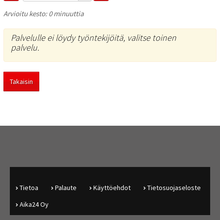
Arvioitu kesto: 0 minuuttia
Palvelulle ei löydy työntekijöitä, valitse toinen
palvelu.
Takaisin
Tietoa
Palaute
Käyttöehdot
Tietosuojaseloste
Aika24 Oy