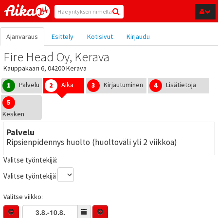
Hyppää pääsisältöön
Ajanvaraus
Esittely
Kotisivut
Kirjaudu
Fire Head Oy, Kerava
Kauppakaari 6, 04200 Kerava
Palvelu
Aika
Kirjautuminen
Lisätietoja
1
2
3
4
5
Kesken
Palvelu
Ripsienpidennys huolto (huoltoväli yli 2 viikkoa)
Valitse työntekijä:
Valitse työntekijä
Valitse viikko: