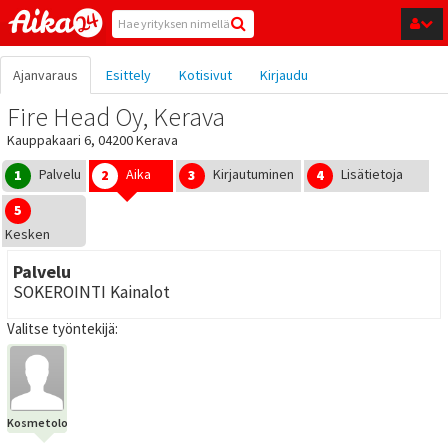
Hyppää pääsisältöön
Ajanvaraus
Esittely
Kotisivut
Kirjaudu
Fire Head Oy, Kerava
Kauppakaari 6, 04200 Kerava
Palvelu
Aika
Kirjautuminen
Lisätietoja
1
2
3
4
5
Kesken
Palvelu
SOKEROINTI Kainalot
Valitse työntekijä:
Kosmetologi