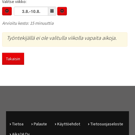
Valitse viikko:
Arvioitu kesto: 15 minuuttia
Työntekijällä ei ole valitulla viikolla vapaita aikoja.
Takaisin
Tietoa
Palaute
Käyttöehdot
Tietosuojaseloste
Aika24 Oy