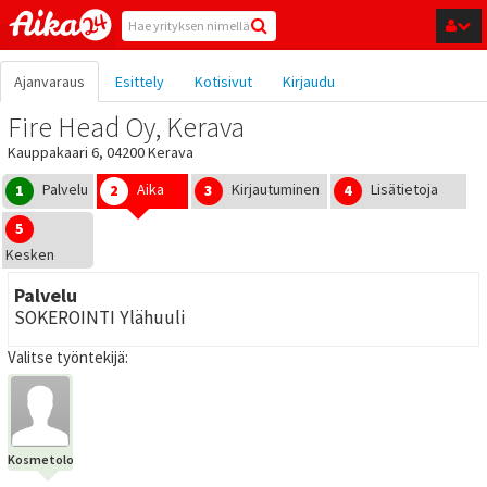
Hyppää pääsisältöön
Ajanvaraus
Esittely
Kotisivut
Kirjaudu
Fire Head Oy, Kerava
Kauppakaari 6, 04200 Kerava
Palvelu
Aika
Kirjautuminen
Lisätietoja
1
2
3
4
5
Kesken
Palvelu
SOKEROINTI Ylähuuli
Valitse työntekijä:
Kosmetologi