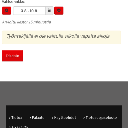
Valitse viikko:
Arvioitu kesto: 15 minuuttia
Työntekijällä ei ole valitulla viikolla vapaita aikoja.
Takaisin
Tietoa
Palaute
Käyttöehdot
Tietosuojaseloste
Aika24 Oy