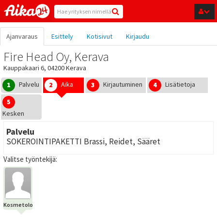
Hyppää pääsisältöön
Ajanvaraus
Esittely
Kotisivut
Kirjaudu
Fire Head Oy, Kerava
Kauppakaari 6, 04200 Kerava
Palvelu
Aika
Kirjautuminen
Lisätietoja
1
2
3
4
5
Kesken
Palvelu
SOKEROINTIPAKETTI Brassi, Reidet, Sääret
Valitse työntekijä:
Kosmetologi