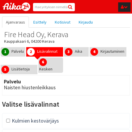
Hyppää pääsisältöön
Ajanvaraus
Esittely
Kotisivut
Kirjaudu
Fire Head Oy, Kerava
Kauppakaari 6, 04200 Kerava
Palvelu
Lisävalinnat
Aika
Kirjautuminen
1
2
3
4
6
Lisätietoja
Kesken
5
Palvelu
Naisten hiustenleikkaus
Valitse lisävalinnat
Kulmien kestovärjäys