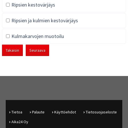
Ripsien kestovärjäys
Ripsien ja kulmien kestovärjäys
Kulmakarvojen muotoilu
Takaisin
Seuraava
Tietoa
Palaute
Käyttöehdot
Tietosuojaseloste
Aika24 Oy