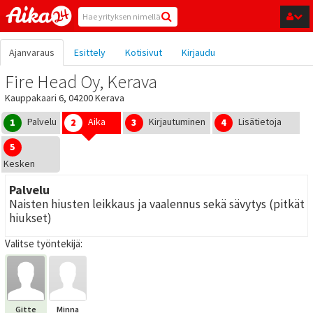
Hyppää pääsisältöön
Ajanvaraus
Esittely
Kotisivut
Kirjaudu
Fire Head Oy, Kerava
Kauppakaari 6, 04200 Kerava
Palvelu
Aika
Kirjautuminen
Lisätietoja
1
2
3
4
5
Kesken
Palvelu
Naisten hiusten leikkaus ja vaalennus sekä sävytys (pitkät
hiukset)
Valitse työntekijä:
Gitte
Minna