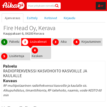
Hyppää pääsisältöön
Ajanvaraus
Esittely
Kotisivut
Kirjaudu
Fire Head Oy, Kerava
Kauppakaari 6, 04200 Kerava
Palvelu
Lisävalinnat
Aika
Kirjautuminen
1
2
3
4
6
Lisätietoja
Kesken
5
Palvelu
RADIOFREKVENSSI KASVOHOITO KASVOILLE JA
KAULALLE
Kuvaus
RF-multipolaarinen radiofrekvenssi kasvoille ja kaulalle sis.
Alkupuhdistus, timanttihionta, RF-laitehoito, naamio, voide KESTO 60
min