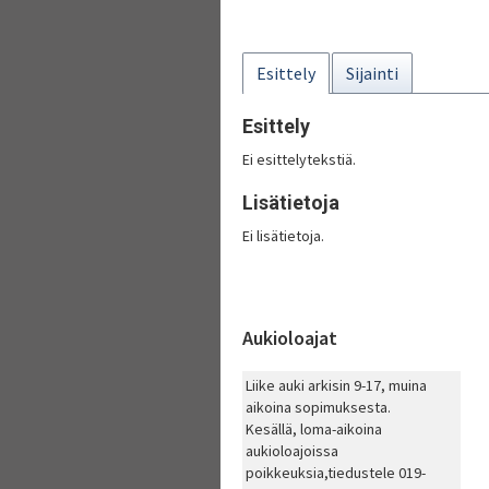
Esittely
Sijainti
Esittely
Ei esittelytekstiä.
Lisätietoja
Ei lisätietoja.
Aukioloajat
Liike auki arkisin 9-17, muina
aikoina sopimuksesta.
Kesällä, loma-aikoina
aukioloajoissa
poikkeuksia,tiedustele 019-