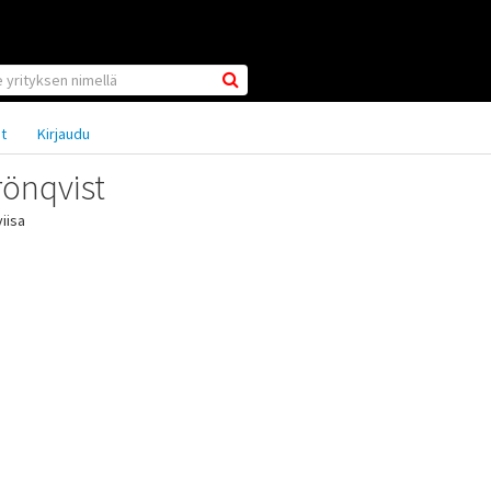
ut
Kirjaudu
önqvist
iisa