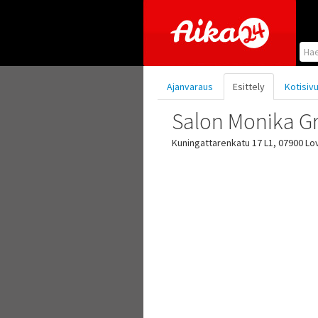
Hyppää pääsisältöön
Ajanvaraus
Esittely
Kotisiv
Salon Monika Gr
Kuningattarenkatu 17 L1, 07900 Lov